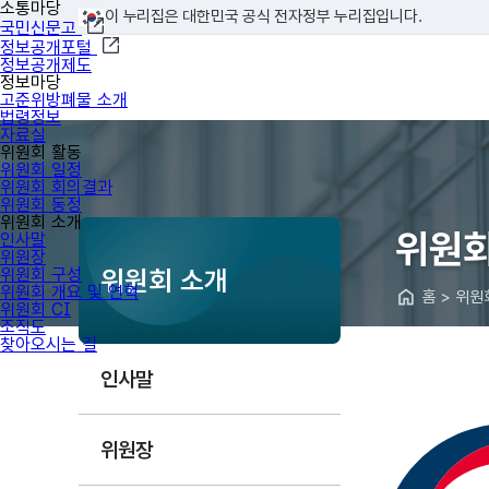
소통마당
이 누리집은 대한민국 공식 전자정부 누리집입니다.
국민신문고
정보공개포털
정보공개제도
정보마당
고준위방폐물 소개
법령정보
자료실
위원회 활동
위원회 일정
위원회 회의결과
위원회 동정
위원회 소개
위원회
인사말
위원장
위원회 구성
위원회 소개
위원회 개요 및 연혁
홈 > 위원
위원회 CI
조직도
찾아오시는 길
인사말
위원장