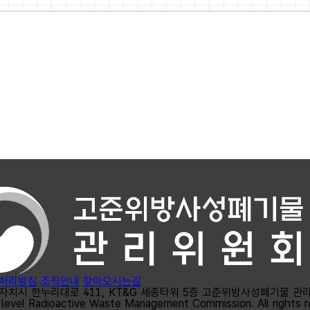
처리방침
조직안내
찾아오시는길
자치시 한누리대로 411, KT&G 세종타워 5층 고준위방사성폐기물 관
level Radioactive Waste Management Commission. All rights r