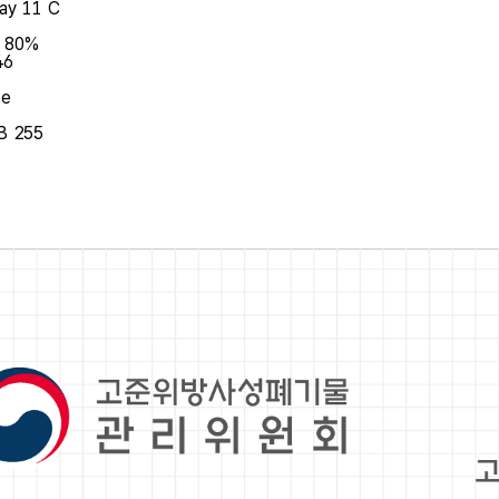
ay 11 C
Y 80%
46
te
B 255