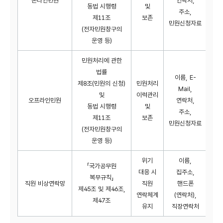
온라인민원
연락처,
동법 시행령
및
주소,
제11조
보존
민원신청자료
(전자민원창구의
운영 등)
민원처리에 관한
법률
이름, E-
제8조(민원의 신청)
민원처리
Mail,
및
이력관리
오프라인민원
연락처,
동법 시행령
및
주소,
제11조
보존
민원신청자료
(전자민원창구의
운영 등)
위기
이름,
「국가공무원
대응 시
집주소,
복무규칙」
직원 비상연락망
직원
핸드폰
제45조 및 제46조,
연락체계
(연락처),
제47조
유지
직장연락처