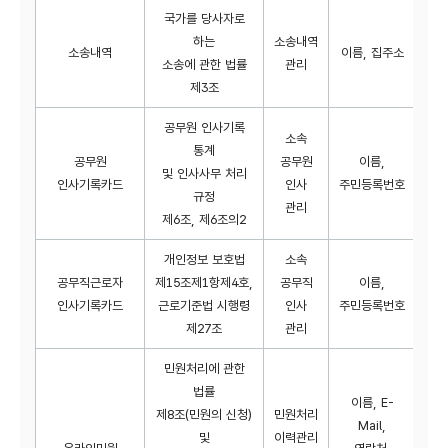
개인정보파일명칭 목록
국가를 당사자로
하는
소송내역
소송내역
이름, 집주소
소송에 관한 법률
관리
제3조
공무원 인사기록
소속
통계
공무원
공무원
이름,
및 인사사무 처리
인사기록카드
인사
주민등록번호
규정
관리
제6조, 제6조의2
개인정보 보호법
소속
공무직근로자
제15조제1항제4호,
공무직
이름,
인사기록카드
근로기준법 시행령
인사
주민등록번호
제27조
관리
민원처리에 관한
법률
이름, E-
제8조(민원의 신청)
민원처리
Mail,
및
이력관리