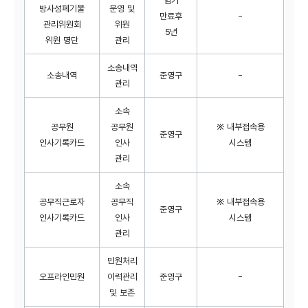
임기
방사성폐기물
운영 및
만료후
-
관리위원회
위원
5년
위원 명단
관리
소송내역
소송내역
준영구
-
관리
소속
공무원
공무원
※ 내부접속용
준영구
인사기록카드
인사
시스템
관리
소속
공무직근로자
공무직
※ 내부접속용
준영구
인사기록카드
인사
시스템
관리
민원처리
오프라인민원
이력관리
준영구
-
및 보존