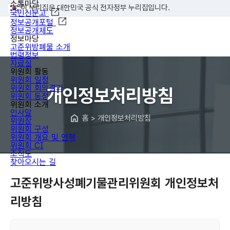
소통마당
이 누리집은 대한민국 공식 전자정부 누리집입니다.
국민신문고
정보공개포털
정보공개제도
정보마당
고준위방폐물 소개
법령정보
자료실
위원회 활동
위원회 일정
위원회 회의결과
개인정보처리방침
위원회 동정
위원회 소개
인사말
홈 > 개인정보처리방침
위원장
위원회 구성
위원회 개요 및 연혁
위원회 CI
조직도
찾아오시는 길
고준위방사성폐기물관리위원회 개인정보처
리방침