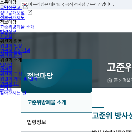
소통마당
이 누리집은 대한민국 공식 전자정부 누리집입니다.
국민신문고
정보공개포털
정보공개제도
정보마당
고준위방폐물 소개
법령정보
자료실
위원회 활동
위원회 일정
위원회 회의결과
위원회 동정
위원회 소개
고준위
인사말
위원장
위원회 구성
정보마당
위원회 개요 및 연혁
홈 > 정
위원회 CI
조직도
찾아오시는 길
고준위방폐물 소개
고준위 방사
법령정보