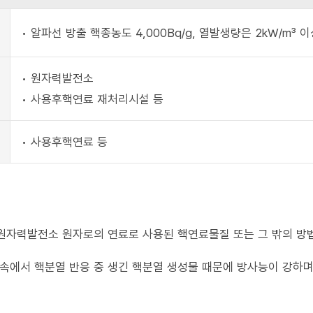
• 알파선 방출 핵종농도 4,000Bq/g, 열발생량은 2kW/m³ 
• 원자력발전소
• 사용후핵연료 재처리시설 등
• 사용후핵연료 등
원자력발전소 원자로의 연료로 사용된 핵연료물질 또는 그 밖의 방
속에서 핵분열 반응 중 생긴 핵분열 생성물 때문에 방사능이 강하며