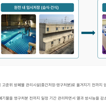
고준위 방폐물 관리시설(중간저장·영구처분)로 옮겨지기 전까지 임
폐기물을 영구처분 전까지 일정 기간 관리하면서 열과 방사능을 감소