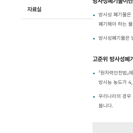
방사성폐기물이란
자료실
방사성 폐기물은 
폐기해야 하는 물
방사성폐기물은 방
고준위 방사성폐
「원자력안전법」에
방사능 농도가 4,
우리나라의 경우
봅니다.