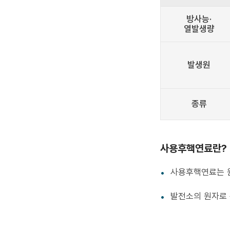
방사능·
열발생량
발생원
종류
사용후핵연료란?
사용후핵연료는 
발전소의 원자로 