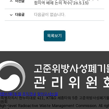
이전글
합지역 배제 논의 착수('26.5.15)
다음글이 없습니다.
다음글
목록보기
인정보처리방침
조직안내
찾아오시는길
특별자치시 한누리대로 411, KT&G 세종타워 5층 고준위방사성폐기물
위원회
igh-level Radioactive Waste Management Commission. All rig