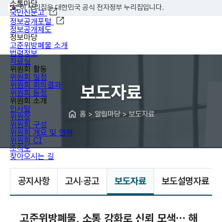
소통마당
이 누리집은 대한민국 공식 전자정부 누리집입니다.
국민신문고
정보공개포털
정보공개제도
정보마당
고준위방폐물 소개
법령정보
자료실
위원회 활동
위원회 일정
위원회 회의결과
보도자료
위원회 동정
위원회 소개
인사말
홈 > 알림마당 > 보도자료
위원장
위원회 구성
위원회 개요 및 연혁
위원회 CI
조직도
찾아오시는 길
공지사항
고시·공고
보도자료
보도설명자료
고준위방폐물, 소통 강화로 신뢰 모색… 해